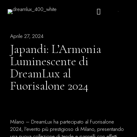
Italiano
Aprile 27, 2024
Japandi: L’Armonia
Luminescente di
DreamLux al
Fuorisalone 2024
Milano – DreamLux ha partecipato al Fuorisalone
2024, l’evento più prestigioso di Milano, presentando
una nuova collezione di tende e pannelli con effetti