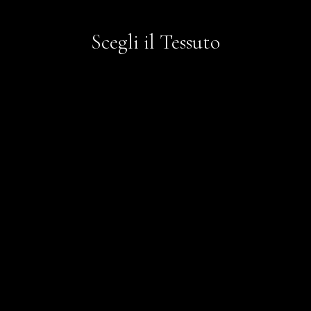
Scegli il Tessuto
Digital Pattern
Jacquard
Light Fusion
Organza